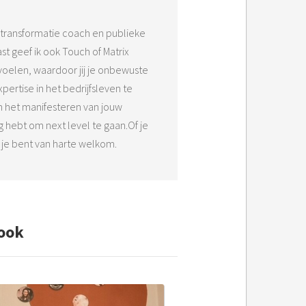
 transformatie coach en publieke
t geef ik ook Touch of Matrix
d voelen, waardoor jij je onbewuste
ertise in het bedrijfsleven te
n het manifesteren van jouw
g hebt om next level te gaan.Of je
, je bent van harte welkom.
ook