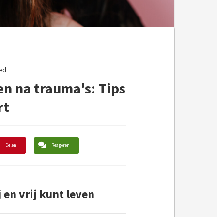
ed
ven na trauma's: Tips
rt
Delen
Reageren
 en vrij kunt leven