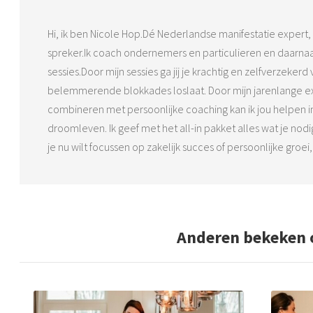
Hi, ik ben Nicole Hop.Dé Nederlandse manifestatie expert,
spreker.Ik coach ondernemers en particulieren en daarnaas
sessies.Door mijn sessies ga jij je krachtig en zelfverzeker
belemmerende blokkades loslaat. Door mijn jarenlange exp
combineren met persoonlijke coaching kan ik jou helpen i
droomleven. Ik geef met het all-in pakket alles wat je nodi
je nu wilt focussen op zakelijk succes of persoonlijke groei
Anderen bekeken 